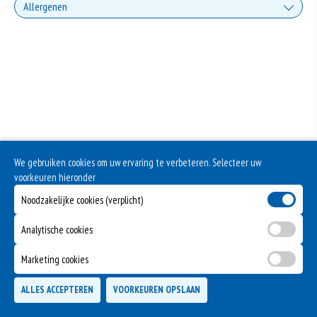
Allergenen
Soja behoort tot de peulvruchten. Sojabonen zijn rijk aan goed bruikbare
eiwitten. Soja wordt in de voedingsmiddelenindustrie veel gebruikt als
structuurverbeteraar, emulgator en als vulling.
Pinda’s vallen niet onder de categorie noten, maar behoren tot de groep
peulvruchten. Een minimale hoeveelheid pinda kan bij sommige mensen met
een pinda-allergie, al tot zeer ernstige reacties leiden.
We gebruiken cookies om uw ervaring te verbeteren. Selecteer uw
voorkeuren hieronder
Noodzakelijke cookies (verplicht)
Analytische cookies
Marketing cookies
ALLES ACCEPTEREN
VOORKEUREN OPSLAAN
TOEVOEGEN