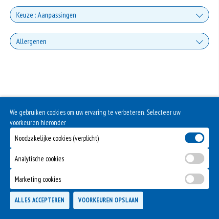
Keuze : Aanpassingen
Zonder sla
Allergenen
+0.00
Selderij is een groente die deel uitmaakt van de schermbloemenfamilie.
Zonder groente
Allergie voor selderij komt relatief veel voor bij mensen met voedselallergie.
+0.00
Dit product bevat gevogelte
Zonder Uien
We gebruiken cookies om uw ervaring te verbeteren. Selecteer uw
voorkeuren hieronder
+0.00
Extra vlees
Noodzakelijke cookies (verplicht)
Analytische cookies
+€3.00
Extra brood
Marketing cookies
+€1.00
ALLES ACCEPTEREN
VOORKEUREN OPSLAAN
Extra Kaas
TOEVOEGEN