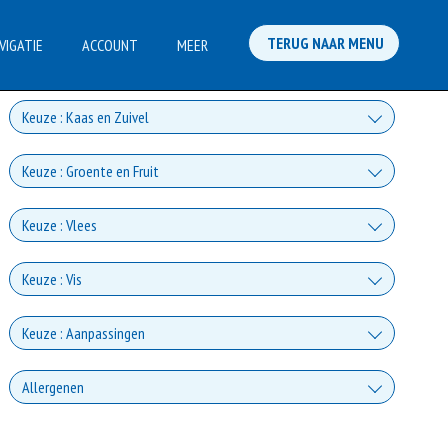
TERUG NAAR MENU
VIGATIE
ACCOUNT
MEER
Keuze : Kaas en Zuivel
Kaas
Keuze : Groente en Fruit
+€2.00
Champignons
Keuze : Vlees
Gorgonzola
+€1.00
Ham
+€2.00
Keuze : Vis
Paprika
Mozzarella
+€3.00
Tonijn
+€1.00
Keuze : Aanpassingen
Salami
+€2.00
Uien
Fetakaas
+€3.00
Zonder Kaas
+€3.00
Allergenen
Zalm
+€1.00
Doner
+€2.00
Spinazie
+0.00
Parmezaanse kaas
Vis is een onderdeel van gezonde voeding. Toch zijn de eiwitten van vis
+€3.00