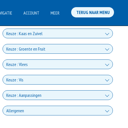
TERUG NAAR MENU
VIGATIE
ACCOUNT
MEER
Keuze : Kaas en Zuivel
Kaas
Keuze : Groente en Fruit
+€2.00
Champignons
Keuze : Vlees
Gorgonzola
+€1.00
Ham
+€2.00
Keuze : Vis
Paprika
Mozzarella
+€3.00
Tonijn
+€1.00
Keuze : Aanpassingen
Salami
+€2.00
Uien
Fetakaas
+€3.00
Zonder Kaas
+€3.00
Allergenen
Zalm
+€1.00
Doner
+€2.00
Spinazie
+0.00
Parmezaanse kaas
Gluten is een eiwit dat van nature voorkomt in bepaalde granen.
+€3.00