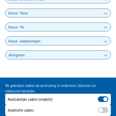
+€2.00
Champignons
Keuze : Vlees
Gorgonzola
+€1.00
Ham
+€2.00
Keuze : Vis
Paprika
Mozzarella
+€3.00
Tonijn
+€1.00
Keuze : Aanpassingen
Salami
+€2.00
Uien
Fetakaas
+€3.00
Zonder Kaas
+€3.00
Allergenen
Zalm
+€1.00
Doner
+€2.00
Spinazie
+0.00
Parmezaanse kaas
Gluten is een eiwit dat van nature voorkomt in bepaalde granen. Voorbeelden
+€3.00
Zonder Pikant
van glutenhoudende granen zijn tarwe, kamut, spelt, gerst en rogge. Gluten
+€3.00
Garnalen
geven elasticiteit aan de producten die van het meel gemaakt worden. Hoe
+€1.00
meer gluten het meel bevat, des
Shoarma
+€2.00
Artisjokken
+0.00
Ei
Eieren worden verwerkt in heel veel producten. Kippeneieren zijn de meest
We gebruiken cookies om uw ervaring te verbeteren. Selecteer uw
+€3.00
gebruikte soorten eieren. Kippenei-eiwit kan hierbij allergische reacties
Zonder Uien
+€3.00
voorkeuren hieronder
veroorzaken.
Ansjovis
+€1.00
Kipdoner
+€2.00
Verse Tomaten
Noodzakelijke cookies (verplicht)
Zuivel past in een gezonde voeding. Koemelk-allergie is echter de meest
+0.00
voorkomende voedselallergie.
+€3.00
Zonder oregano
+€3.00
Analytische cookies
+€1.00
Lupine wordt de laatste jaren vaak gebruikt in producten omdat het een
Kipfilet
goedkoop product is. De voedingsmiddelenindustrie ziet lupinemeel als goed