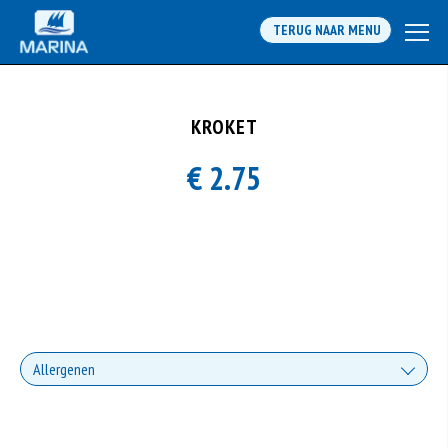
TERUG NAAR MENU
KROKET
€ 2.75
Allergenen
Gluten is een eiwit dat van nature voorkomt in bepaalde granen. Voorbeelden
van glutenhoudende granen zijn tarwe, kamut, spelt, gerst en rogge. Gluten
geven elasticiteit aan de producten die van het meel gemaakt worden. Hoe