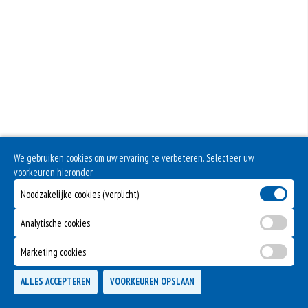
meer gluten het meel bevat, des
Zuivel past in een gezonde voeding. Koemelk-allergie is echter de meest
voorkomende voedselallergie.
Selderij is een groente die deel uitmaakt van de schermbloemenfamilie.
Allergie voor selderij komt relatief veel voor bij mensen met voedselallergie.
Sulfiet komt van nature in bepaalde producten voor, maar kan ook aan
producten worden toegevoegd als conserveermiddel (E220 – E228). Het zorgt
ervoor dat vlees en fruit niet bruin kleurt. Sulfiet geeft geen allergische
reactie, maar een intolerantiereacti
Dit product bevat rundvlees
We gebruiken cookies om uw ervaring te verbeteren. Selecteer uw
voorkeuren hieronder
Dit product bevat varkensvlees
Noodzakelijke cookies (verplicht)
Analytische cookies
Marketing cookies
ALLES ACCEPTEREN
VOORKEUREN OPSLAAN
TOEVOEGEN