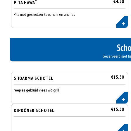
€4.50
PITA HAWAÏ
Pita met gesmolten kaas, ham en ananas
Scho
Geserveerd met frie
€15.50
SHOARMA SCHOTEL
reepjes gekruid vlees v/d grill
€15.50
KIPDÖNER SCHOTEL