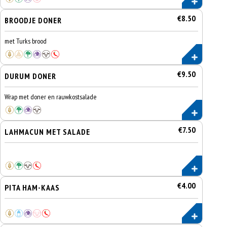
€8.50
BROODJE DONER
met Turks brood
€9.50
DURUM DONER
Wrap met doner en rauwkostsalade
€7.50
LAHMACUN MET SALADE
€4.00
PITA HAM-KAAS