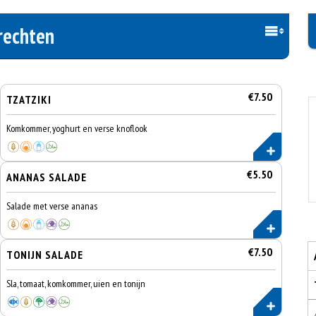
rechten
€7.50
TZATZIKI
Komkommer, yoghurt en verse knoflook
€5.50
ANANAS SALADE
Salade met verse ananas
€7.50
TONIJN SALADE
Sla, tomaat, komkommer, uien en tonijn