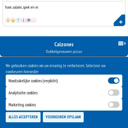
ham, salami, spek en ei
Calzones
Dubbelgevouwen pizzas
We gebruiken cookies om uw ervaring te verbeteren. Selecteer uw
voorkeuren hieronder
€16.00
CALZONE SHOARMA
Noodzakelijke cookies (verplicht)
dichtgevouwen pizza met tomatensaus, kaas, shoarmavlees
Analytische cookies
Marketing cookies
€17.00
CALZONE SHOARMA SPECIAAL
Totaal
ALLES ACCEPTEREN
VOORKEUREN OPSLAAN
dichtgevouwen pizza met tomatensaus, kaas, shoarma, uien, paprika
Bezorgen
Afhalen
0
€0,00
en champignons