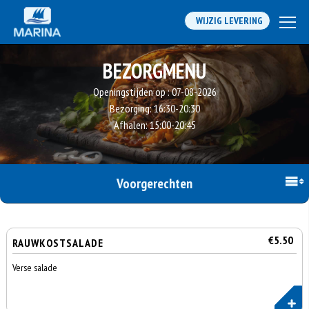
WIJZIG LEVERING
BEZORGMENU
Openingstijden op :
07-08-2026
Bezorging:
16:30-20:30
Afhalen:
15:00-20:45
Voorgerechten
€5.50
RAUWKOSTSALADE
Verse salade