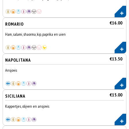
€16.00
ROMARIO
Ham, salami, shaorma, kip, paprika en uien
€13.50
NAPOLITANA
Ansjovis
€15.00
SICILIANA
Kappertjes, olijven en ansjovis