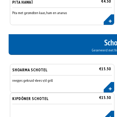
€4.50
PITA HAWAÏ
Pita met gesmolten kaas, ham en ananas
Scho
Geserveerd met frie
€15.50
SHOARMA SCHOTEL
reepjes gekruid vlees v/d grill
€15.50
KIPDÖNER SCHOTEL