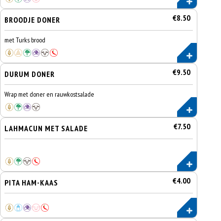
€8.50
BROODJE DONER
met Turks brood
€9.50
DURUM DONER
Wrap met doner en rauwkostsalade
€7.50
LAHMACUN MET SALADE
€4.00
PITA HAM-KAAS