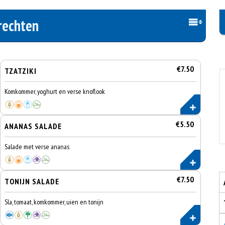
rechten
€7.50
TZATZIKI
Komkommer, yoghurt en verse knoflook
€5.50
ANANAS SALADE
Salade met verse ananas
€7.50
TONIJN SALADE
Sla, tomaat, komkommer, uien en tonijn